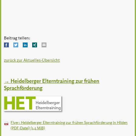
Beitrag teilen:
Facebook
Twitter
LinkedIn
Xing
Mail
zurück zur Aktuelles-Übersicht
→ Heidelberger Elterntraining zur frühen
Sprachförderung
Flyer: Heidelberger Elterntraining zur frühen Sprachförderung in Hilden
(PDF-Datei)
(1,2 MiB)