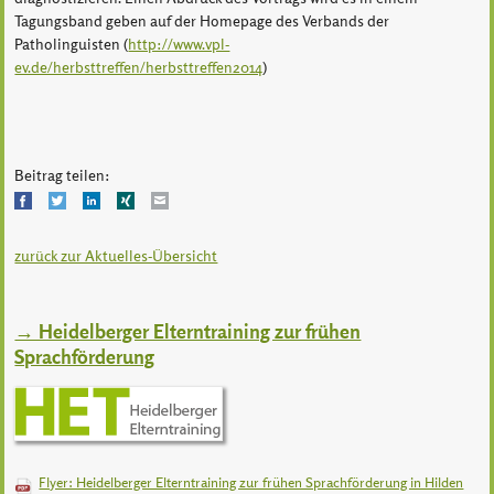
Tagungsband geben auf der Homepage des Verbands der
Patholinguisten (
http://www.vpl-
ev.de/herbsttreffen/herbsttreffen2014
)
Beitrag teilen:
Facebook
Twitter
LinkedIn
Xing
Mail
zurück zur Aktuelles-Übersicht
→ Heidelberger Elterntraining zur frühen
Sprachförderung
Flyer: Heidelberger Elterntraining zur frühen Sprachförderung in Hilden