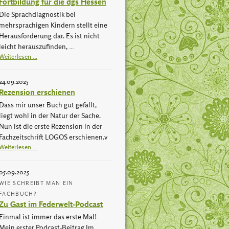
Fortbildung für die dgs Hessen
Die Sprachdiagnostik bei
mehrsprachigen Kindern stellt eine
Herausforderung dar. Es ist nicht
leicht herauszufinden, …
Weiterlesen …
24.09.2025
Rezension erschienen
Dass mir unser Buch gut gefällt,
liegt wohl in der Natur der Sache.
Nun ist die erste Rezension in der
Fachzeitschrift LOGOS erschienen.v
Weiterlesen …
05.09.2025
WIE SCHREIBT MAN EIN
FACHBUCH?
Zu Gast im Federwelt-Podcast
Einmal ist immer das erste Mal!
Mein erster Podcast-Beitrag.Im